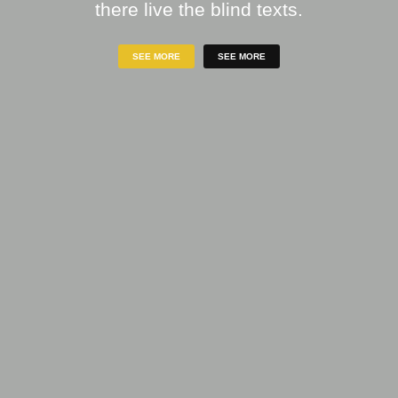
there live the blind texts.
SEE MORE
SEE MORE